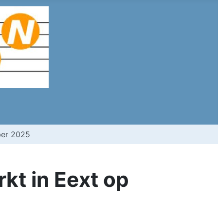
ber 2025
kt in Eext op