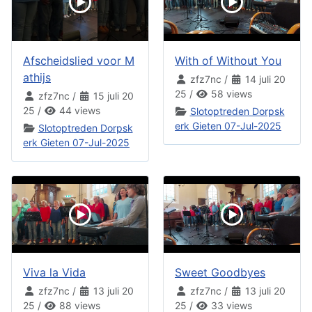
Afscheidslied voor M
With of Without You
athijs
zfz7nc
/
14 juli 20
25
/
58 views
zfz7nc
/
15 juli 20
25
/
44 views
Slotoptreden Dorpsk
erk Gieten 07-Jul-2025
Slotoptreden Dorpsk
erk Gieten 07-Jul-2025
Viva la Vida
Sweet Goodbyes
zfz7nc
/
13 juli 20
zfz7nc
/
13 juli 20
25
/
88 views
25
/
33 views